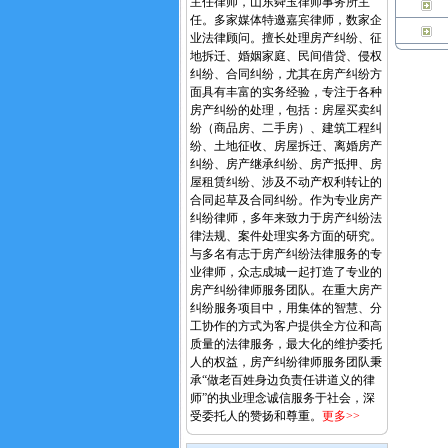
主任律师，山东舜玉律师事务所主
任。多家媒体特邀嘉宾律师，数家企
业法律顾问。擅长处理房产纠纷、征
地拆迁、婚姻家庭、民间借贷、侵权
纠纷、合同纠纷，尤其在房产纠纷方
面具有丰富的实务经验，专注于各种
房产纠纷的处理，包括：房屋买卖纠
纷（商品房、二手房）、建筑工程纠
纷、土地征收、房屋拆迁、离婚房产
纠纷、房产继承纠纷、房产抵押、房
屋租赁纠纷、涉及不动产权利转让的
合同起草及合同纠纷。作为专业房产
纠纷律师，多年来致力于房产纠纷法
律法规、案件处理实务方面的研究。
与多名有志于房产纠纷法律服务的专
业律师，众志成城一起打造了专业的
房产纠纷律师服务团队。在重大房产
纠纷服务项目中，用集体的智慧、分
工协作的方式为客户提供全方位和高
质量的法律服务，最大化的维护委托
人的权益，房产纠纷律师服务团队秉
承“做老百姓身边负责任讲道义的律
师”的执业理念诚信服务于社会，深
受委托人的赞扬和尊重。
更多>>