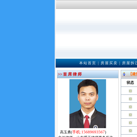
本站首页
|
房屋买卖
|
房屋拆
>> 首 席 律 师
【建
状态
手机:15689693567
高玉勇(
)