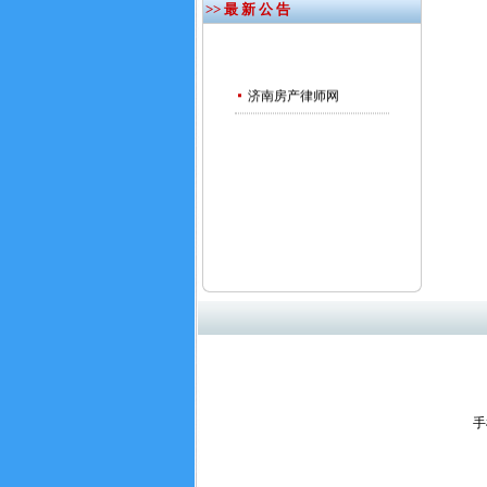
>> 最 新 公 告
济南房产律师网
手