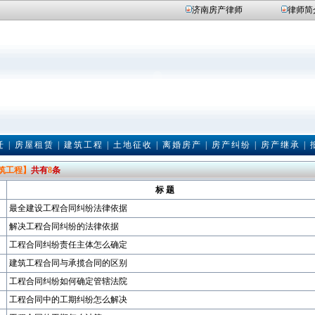
济南房产律师
律师简
迁
|
房屋租赁
|
建筑工程
|
土地征收
|
离婚房产
|
房产纠纷
|
房产继承
|
筑工程】
共有
8
条
标 题
最全建设工程合同纠纷法律依据
解决工程合同纠纷的法律依据
工程合同纠纷责任主体怎么确定
建筑工程合同与承揽合同的区别
工程合同纠纷如何确定管辖法院
工程合同中的工期纠纷怎么解决