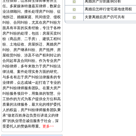
主任律师，山东舜玉律师事务所主
离婚房产分割案例分析
任。多家媒体特邀嘉宾律师，数家企
离婚后怎样行使宅基地使用权
业法律顾问。擅长处理房产纠纷、征
地拆迁、婚姻家庭、民间借贷、侵权
夫妻离婚后房产仍可共有
纠纷、合同纠纷，尤其在房产纠纷方
面具有丰富的实务经验，专注于各种
房产纠纷的处理，包括：房屋买卖纠
纷（商品房、二手房）、建筑工程纠
纷、土地征收、房屋拆迁、离婚房产
纠纷、房产继承纠纷、房产抵押、房
屋租赁纠纷、涉及不动产权利转让的
合同起草及合同纠纷。作为专业房产
纠纷律师，多年来致力于房产纠纷法
律法规、案件处理实务方面的研究。
与多名有志于房产纠纷法律服务的专
业律师，众志成城一起打造了专业的
房产纠纷律师服务团队。在重大房产
纠纷服务项目中，用集体的智慧、分
工协作的方式为客户提供全方位和高
质量的法律服务，最大化的维护委托
人的权益，房产纠纷律师服务团队秉
承“做老百姓身边负责任讲道义的律
师”的执业理念诚信服务于社会，深
受委托人的赞扬和尊重。
更多>>