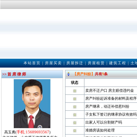
本站首页
|
房屋买卖
|
房屋拆迁
|
房屋租赁
|
建筑工程
|
土
>> 首 席 律 师
【房产纠纷】
共有
9
条
状态
卖房不迁户口 房主赔偿违约金
房产纠纷起诉准备的材料及程序
房产继承，动迁补偿惹纠纷
子女私下签订的继承协议有效吗
出家人可以分割财产吗
准婚房该如何处理
手机:15689693567
高玉勇(
)