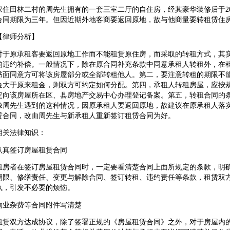
田林二村的周先生拥有的一套三室二厅的自住房，经其豪华装修后于200
合同期限为三年。但因近期外地客商要返回原地，故与他商量要转租赁住房
师分析】
原承租客要返回原地工作而不能租赁原住房，而采取的转租方式，其实
的违约补偿。一般情况下，除在原合同补充条款中同意承租人转租外，在
书面同意方可将该房屋部分或全部转租他人。第二，要注意转租的期限不
金大于原来租金，则双方可约定如何分配。第四，承租人转租房屋，应按
定向该房屋所在区、县房地产交易中心办理登记备案。第五，转租合同的
像周先生遇到的这种情况，因原承租人要返回原地，故建议在原承租人落
赁合同，改由周先生与新承租人重新签订租赁合同为好。
法律知识：
签订房屋租赁合同
者在签订房屋租赁合同时，一定要看清楚合同上面所规定的条款，明确
期限、修缮责任、变更与解除合同、签订转租、违约责任等条款，租赁双
执，引发不必要的烦恼。
杂费等合同附件写清楚
双方达成协议，除了签署正规的《房屋租赁合同》之外，对于房屋内的