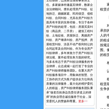
主任律师，山东舜玉律师事务所主
家住
任。多家媒体特邀嘉宾律师，数家企
租赁
业法律顾问。擅长处理房产纠纷、征
地拆迁、婚姻家庭、民间借贷、侵权
【律
纠纷、合同纠纷，尤其在房产纠纷方
面具有丰富的实务经验，专注于各种
对于
房产纠纷的处理，包括：房屋买卖纠
承担
纷（商品房、二手房）、建筑工程纠
人的
纷、土地征收、房屋拆迁、离婚房产
纠纷、房产继承纠纷、房产抵押、房
的租
屋租赁纠纷、涉及不动产权利转让的
按规
合同起草及合同纠纷。作为专业房产
围。
纠纷律师，多年来致力于房产纠纷法
的租
律法规、案件处理实务方面的研究。
与多名有志于房产纠纷法律服务的专
相关
业律师，众志成城一起打造了专业的
房产纠纷律师服务团队。在重大房产
认真
纠纷服务项目中，用集体的智慧、分
租房
工协作的方式为客户提供全方位和高
质量的法律服务，最大化的维护委托
租赁
人的权益，房产纠纷律师服务团队秉
生争
承“做老百姓身边负责任讲道义的律
师”的执业理念诚信服务于社会，深
物业
受委托人的赞扬和尊重。
更多>>
租赁