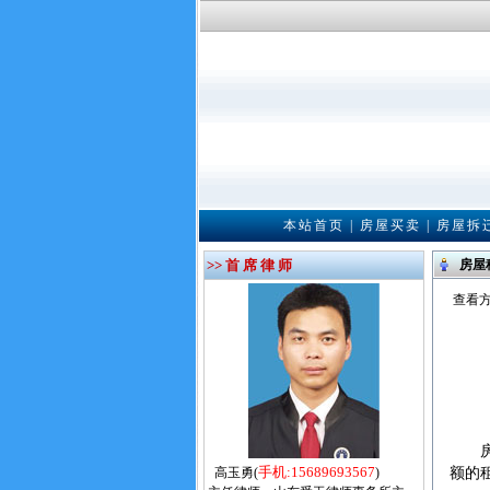
本站首页
|
房屋买卖
|
房屋拆
>> 首 席 律 师
房屋
查看方
房屋
手机:15689693567
高玉勇(
)
额的