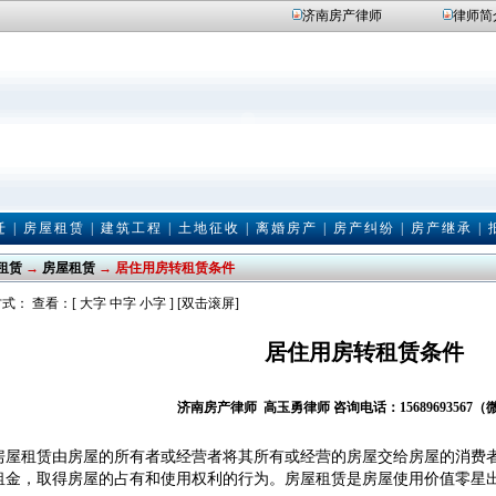
济南房产律师
律师简
迁
|
房屋租赁
|
建筑工程
|
土地征收
|
离婚房产
|
房产纠纷
|
房产继承
|
租赁
→
房屋租赁
→ 居住用房转租赁条件
式： 查看：[
大字
中字
小字
] [双击滚屏]
居住用房转租赁条件
济南房产律师
高玉勇律师
咨询电话：15689693567
租赁由房屋的所有者或经营者将其所有或经营的房屋交给房屋的消费者
租金，取得房屋的占有和使用权利的行为。房屋租赁是房屋使用价值零星