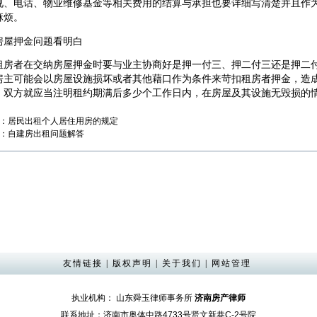
视、电话、物业维修基金等相关费用的结算与承担也要详细写清楚并且作
麻烦。
押金问题看明白
者在交纳房屋押金时要与业主协商好是押一付三、押二付三还是押二付
房主可能会以房屋设施损坏或者其他藉口作为条件来苛扣租房者押金，造
，双方就应当注明租约期满后多少个工作日内，在房屋及其设施无毁损的
：
居民出租个人居住用房的规定
：
自建房出租问题解答
友情链接
|
版权声明
|
关于我们
|
网站管理
执业机构： 山东舜玉律师事务所
济南房产律师
联系地址：济南市奥体中路4733号贤文新巷C-2号院