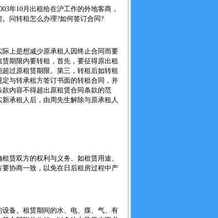
3年10月出租给在沪工作的外地客商，
。问转租怎么办理?如何签订合同?
际上是想减少原承租人因终止合同而要
租赁期限内要转租，首先，要征得原出租
能超过原租赁期限。第三，转租后如转租
规定与转承租方签订书面的转租合同，并
条款内容不得超出原租赁合同条款的范
实新承租人后，由周先生解除与原承租人
租赁双方的权利与义务。如租赁用途、
方要协商一致，以免在日后租房过程中产
设备、租赁期间的水、电、煤、气、有