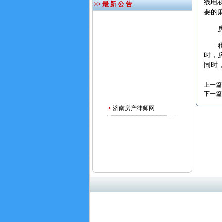
线电
>> 最 新 公 告
要的
房屋
租房
时，
同时
上一篇
下一篇
济南房产律师网