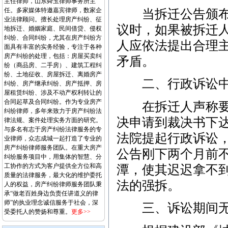
主任律师，山东舜玉律师事务所主
任。多家媒体特邀嘉宾律师，数家企
当拆迁公告颁布后
业法律顾问。擅长处理房产纠纷、征
议时，如果被拆迁人
地拆迁、婚姻家庭、民间借贷、侵权
纠纷、合同纠纷，尤其在房产纠纷方
人应依法提出合理
面具有丰富的实务经验，专注于各种
房产纠纷的处理，包括：房屋买卖纠
矛盾。
纷（商品房、二手房）、建筑工程纠
纷、土地征收、房屋拆迁、离婚房产
二、行政诉讼中
纠纷、房产继承纠纷、房产抵押、房
屋租赁纠纷、涉及不动产权利转让的
合同起草及合同纠纷。作为专业房产
在拆迁人声称要裁
纠纷律师，多年来致力于房产纠纷法
决申请到裁决书下
律法规、案件处理实务方面的研究。
与多名有志于房产纠纷法律服务的专
法院提起行政诉讼
业律师，众志成城一起打造了专业的
房产纠纷律师服务团队。在重大房产
公告刚下两个月前
纠纷服务项目中，用集体的智慧、分
工协作的方式为客户提供全方位和高
潭，使其迟迟拿不
质量的法律服务，最大化的维护委托
法的强拆。
人的权益，房产纠纷律师服务团队秉
承“做老百姓身边负责任讲道义的律
师”的执业理念诚信服务于社会，深
三、诉讼期间无
受委托人的赞扬和尊重。
更多>>