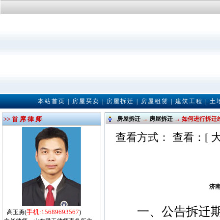
本站首页
|
房屋买卖
|
房屋拆迁
|
房屋租赁
|
建筑工程
|
土
>> 首 席 律 师
房屋拆迁
→
房屋拆迁
→ 如何进行拆迁
查看方式： 查看：[
济
一、公告拆迁期
手机:15689693567
高玉勇(
)